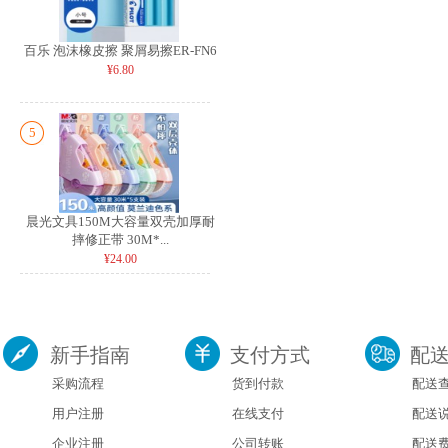
百乐 泡沫橡皮擦 聚屑易擦ER-FN6
¥6.80
5
晨光文具150M大容量双壳加厚耐
摔修正带 30M*...
¥24.00
新手指南
支付方式
配
采购流程
货到付款
配送
用户注册
在线支付
配送
企业注册
公司转账
配送