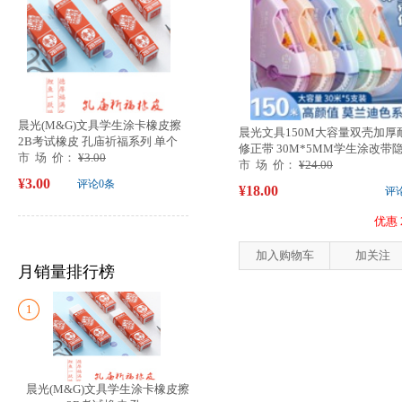
晨光(M&G)文具学生涂卡橡皮擦
晨光文具150M大容量双壳加厚
2B考试橡皮 孔庙祈福系列 单个
修正带 30M*5MM学生涂改带
装
市 场 价：
¥3.00
形...
市 场 价：
¥24.00
¥3.00
评论0条
¥18.00
评
优惠 
加入购物车
加关注
月销量排行榜
1
晨光(M&G)文具学生涂卡橡皮擦