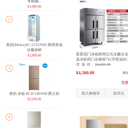
冬眠藏...
¥3,090.00
2
美的(Midea)SC-215GWM 商用单温
冷藏保鲜
星星四门冰箱商用立式冷藏冷冻
¥2,899.00
温冰柜四门全铜管762升双温BC
860TE
市 场 价：
¥4,699.00
3
¥4,500.00
评
优惠
加入购物车
加关注
美的 冰箱 BCD-186WM 爵士棕
¥2,038.00
4