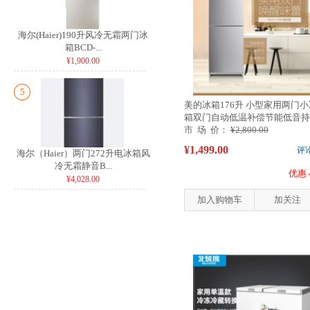
海尔(Haier)190升风冷无霜两门冰
箱BCD-...
¥1,900.00
5
美的冰箱176升 小型家用两门小
箱双门自动低温补偿节能低音持
锁冷B...
市 场 价：
¥2,800.00
¥1,499.00
评
海尔（Haier）两门272升电冰箱风
冷无霜静音B...
优惠 
¥4,028.00
加入购物车
加关注