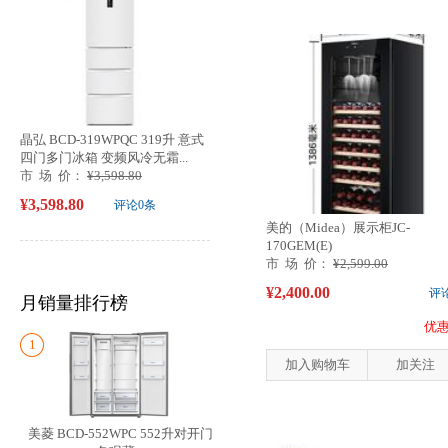
晶弘 BCD-319WPQC 319升 意式
四门多门冰箱 变频风冷无霜...
市 场 价：
¥3,598.80
¥3,598.80
评论0条
美的（Midea）展示柜JC-
170GEM(E)
市 场 价：
¥2,599.00
¥2,400.00
评
月销量排行榜
优惠
1
加入购物车
加关注
美菱 BCD-552WPC 552升对开门