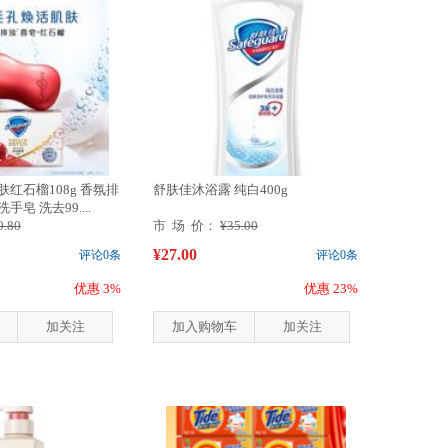
肤红石榴108g 香氛排
舒肤佳沐浴露 纯白400g
皂 洗去99....
0.80
市 场 价：
¥35.00
¥27.00
评论0条
评论0条
优惠 3%
优惠 23%
加关注
加入购物车
加关注