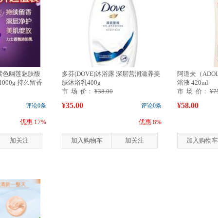
 紫色幽莲魅肤馥
多芬(DOVE)沐浴露 深层营润滋养美
阿道夫（ADO
000g 持久留香
肤沐浴乳400g
浴液 420ml
市 场 价：
¥38.00
市 场 价：
¥7
¥35.00
¥58.00
评论0条
评论0条
优惠 17%
优惠 8%
加关注
加入购物车
加关注
加入购物车