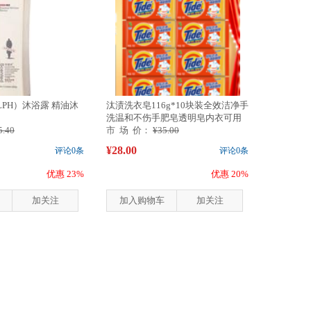
LPH）沐浴露 精油沐
汰渍洗衣皂116g*10块装全效洁净手
洗温和不伤手肥皂透明皂内衣可用
5.40
市 场 价：
¥35.00
¥28.00
评论0条
评论0条
优惠 23%
优惠 20%
加关注
加入购物车
加关注