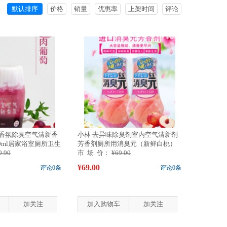
默认排序
价格
销量
优惠率
上架时间
评论
室香氛除臭空气清新香
小林 去异味除臭剂室内空气清新剂
0ml居家浴室厕所卫生
芳香剂厕所用消臭元（新鲜白桃）
9.90
400ml
市 场 价：
¥69.00
¥69.00
评论0条
评论0条
加关注
加入购物车
加关注