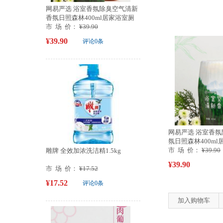
网易严选 浴室香氛除臭空气清新
香氛日照森林400ml居家浴室厕
所卫生间...
市 场 价：
¥39.90
¥39.90
评论0条
网易严选 浴室香
氛日照森林400m
间...
市 场 价：
¥39.90
雕牌 全效加浓洗洁精1.5kg
¥39.90
市 场 价：
¥17.52
¥17.52
评论0条
加入购物车