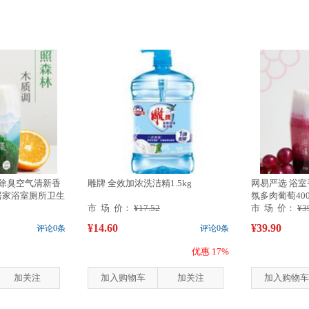
氛除臭空气清新香
雕牌 全效加浓洗洁精1.5kg
网易严选 浴
l居家浴室厕所卫生
氛多肉葡萄40
市 场 价：
¥17.52
间...
市 场 价：
¥3
¥14.60
¥39.90
评论0条
评论0条
优惠 17%
加关注
加入购物车
加关注
加入购物车