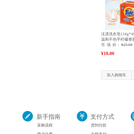
汰渍洗衣皂116g*
温和不伤手柠檬香
可用
市 场 价：
¥25.00
¥18.00
加入购物车
新手指南
支付方式
采购流程
货到付款