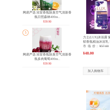
网易严选 浴室香氛除臭空气清新香
氛日照森林400m...
¥39.90
5
力士(LUX)沐浴露
郁香氛精油沐浴乳 1
市 场 价：
¥57.60
¥48.00
网易严选 浴室香氛除臭空气清新香
氛多肉葡萄400m...
¥39.90
加入购物车