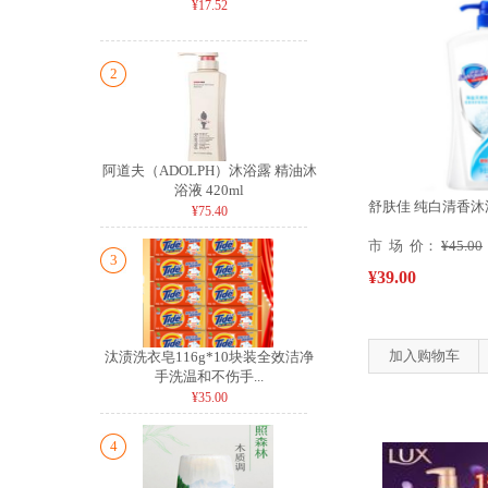
¥17.52
2
阿道夫（ADOLPH）沐浴露 精油沐
浴液 420ml
舒肤佳 纯白清香沐浴
¥75.40
市 场 价：
¥45.00
3
¥39.00
加入购物车
汰渍洗衣皂116g*10块装全效洁净
手洗温和不伤手...
¥35.00
4