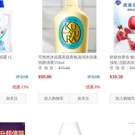
露 1L
可悠然沐浴露美肌香氛滋润沐浴液
舒肤佳香皂 焕
恬静清香550ml
浊皂 洁面沐浴洗手
市 场 价：
¥75.00
市 场 价：
¥1
¥69.00
¥10.50
评论0条
评论0条
优惠 13%
优惠 8%
加关注
加入购物车
加关注
加入购物车