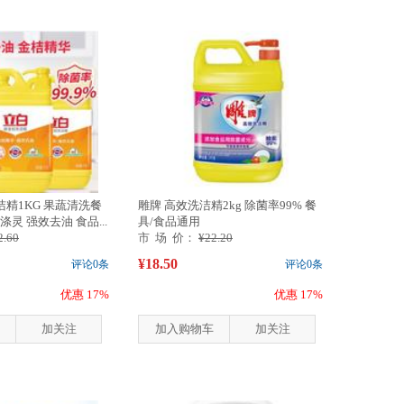
精1KG 果蔬清洗餐
雕牌 高效洗洁精2kg 除菌率99% 餐
涤灵 强效去油 食品...
具/食品通用
2.60
市 场 价：
¥22.20
¥18.50
评论0条
评论0条
优惠 17%
优惠 17%
加关注
加入购物车
加关注