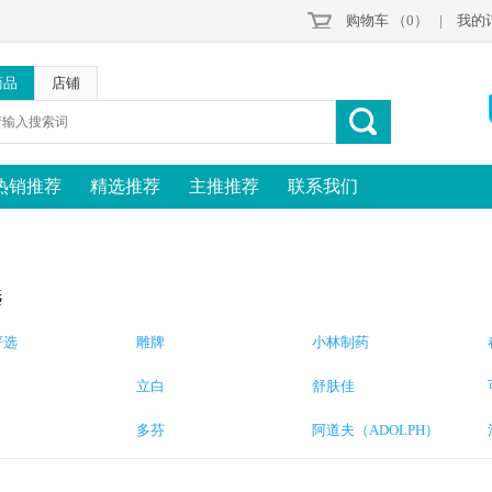
购物车
（0）
|
我的
商品
店铺
热销推荐
精选推荐
主推推荐
联系我们
选
严选
雕牌
小林制药
立白
舒肤佳
多芬
阿道夫（ADOLPH）