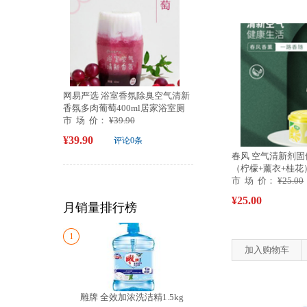
网易严选 浴室香氛除臭空气清新
香氛多肉葡萄400ml居家浴室厕
所卫生间...
市 场 价：
¥39.90
¥39.90
评论0条
春风 空气清新剂固
（柠檬+薰衣+桂花
间除...
市 场 价：
¥25.00
¥25.00
月销量排行榜
1
加入购物车
雕牌 全效加浓洗洁精1.5kg