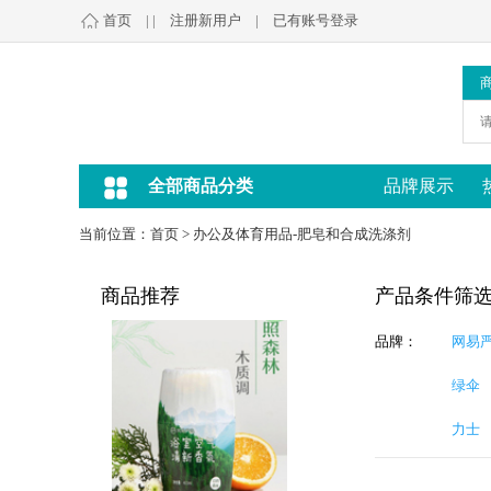
首页
| |
注册新用户
|
已有账号登录
全部商品分类
品牌展示
当前位置：
首页
>
办公及体育用品-肥皂和合成洗涤剂
商品推荐
产品条件筛
品牌：
网易
绿伞
力士