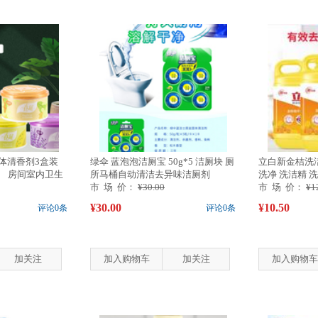
体清香剂3盒装
绿伞 蓝泡泡洁厕宝 50g*5 洁厕块 厕
立白新金桔洗洁
） 房间室内卫生
所马桶自动清洁去异味洁厕剂
洗净 洗洁精 洗
市 场 价：
¥30.00
市 场 价：
¥1
¥30.00
¥10.50
评论0条
评论0条
加关注
加入购物车
加关注
加入购物车