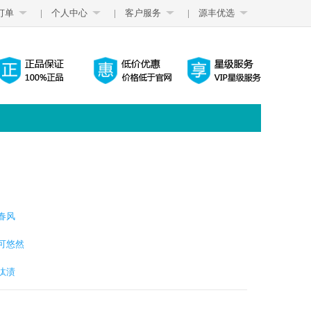
订单
|
个人中心
|
客户服务
|
源丰优选
春风
可悠然
汰渍