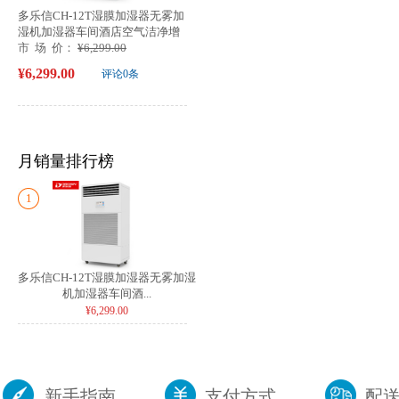
多乐信CH-12T湿膜加湿器无雾加
湿机加湿器车间酒店空气洁净增
湿器
市 场 价：
¥6,299.00
¥6,299.00
评论0条
月销量排行榜
1
多乐信CH-12T湿膜加湿器无雾加湿
机加湿器车间酒...
¥6,299.00
新手指南
支付方式
配