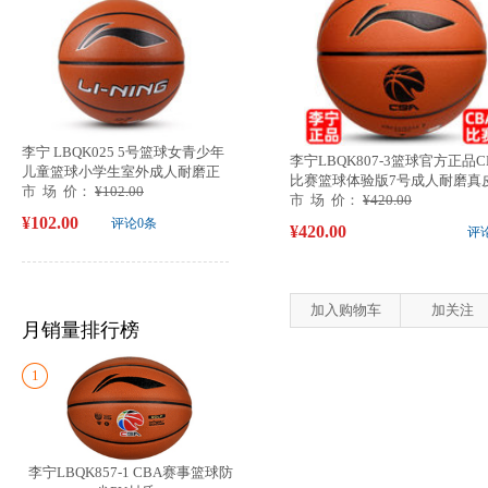
李宁 LBQK025 5号篮球女青少年
李宁LBQK807-3篮球官方正品C
儿童篮球小学生室外成人耐磨正
比赛篮球体验版7号成人耐磨真皮.
品蓝球
市 场 价：
¥102.00
市 场 价：
¥420.00
¥102.00
评论0条
¥420.00
评
加入购物车
加关注
月销量排行榜
1
李宁LBQK857-1 CBA赛事篮球防