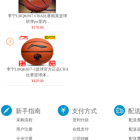
李宁LBQK967 CBA比赛精英篮球
软弹pu室内...
¥178.80
5
李宁LBQK807-3篮球官方正品CBA
比赛篮球体...
¥420.00
新手指南
支付方式
配
采购流程
货到付款
配送
用户注册
在线支付
配送
企业注册
公司转账
配送