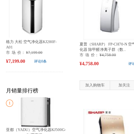
格力 大松 空气净化器KJ280F-
夏普（SHARP） FP-CH70-N 
A01
化器 除甲醛净离子群（数...
市 场 价：
¥7,199.00
市 场 价：
¥4,758.00
¥7,199.00
评论0条
¥4,758.00
评
加入购物车
加关注
月销量排行榜
1
亚都（YADU）空气净化器KJ500G-