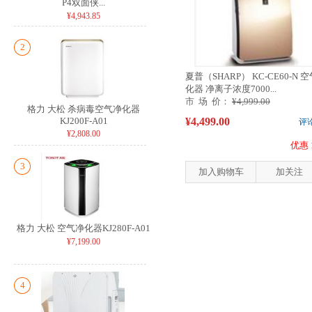
P4双面侠...
¥4,943.85
2
夏普（SHARP） KC-CE60-N 
化器 净离子浓度7000...
市 场 价：
¥4,999.00
格力 大松 杀病毒空气净化器
KJ200F-A01
¥4,499.00
评
¥2,808.00
优惠 
3
加入购物车
加关注
格力 大松 空气净化器KJ280F-A01
¥7,199.00
4