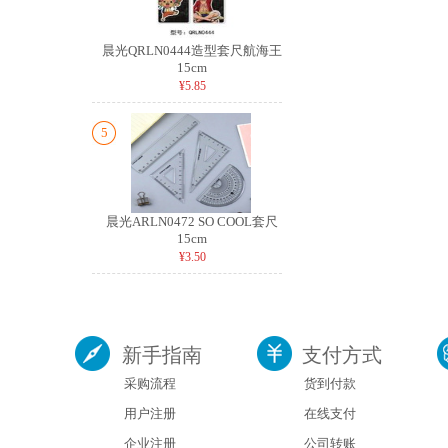
晨光QRLN0444造型套尺航海王
15cm
¥5.85
5
晨光ARLN0472 SO COOL套尺
15cm
¥3.50
新手指南
支付方式
采购流程
货到付款
用户注册
在线支付
企业注册
公司转账