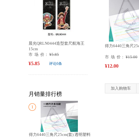
晨光QRLN0444造型套尺航海王
得力6440三角尺25
15cm
市 场 价：
¥5.85
市 场 价：
¥15.00
¥5.85
评论0条
¥12.00
加入购物车
月销量排行榜
1
得力6440三角尺25cm(套) 透明塑料