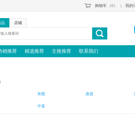
购物车
（0）
|
我的
商品
店铺
热销推荐
精选推荐
主推推荐
联系我们
选
奔图
惠普
中盈