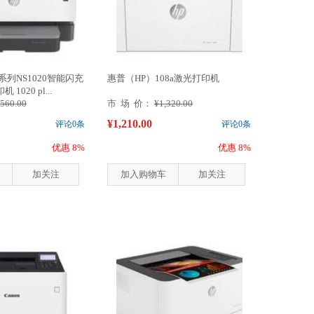
系列NS1020智能闪充
惠普（HP）108a激光打印机
020 pl...
,560.00
市 场 价：
¥1,320.00
¥1,210.00
评论0条
评论0条
优惠 8%
优惠 8%
加关注
加入购物车
加关注