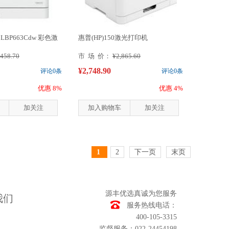
LBP663Cdw 彩色激
惠普(HP)150激光打印机
,458.70
市 场 价：
¥2,865.60
¥2,748.90
评论0条
评论0条
优惠 8%
优惠 4%
加关注
加入购物车
加关注
1
2
下一页
末页
源丰优选真诚为您服务
我们
服务热线电话：
400-105-3315
监督服务：022-24454198