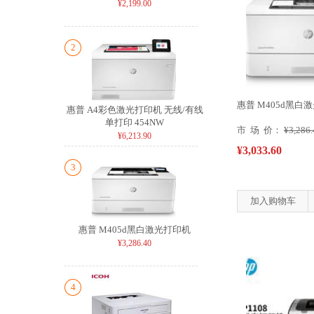
¥2,199.00
2
惠普 M405d黑白
惠普 A4彩色激光打印机 无线/有线
单打印 454NW
市 场 价：
¥3,286.
¥6,213.90
¥3,033.60
3
加入购物车
惠普 M405d黑白激光打印机
¥3,286.40
4