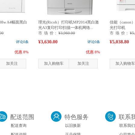
108w A4幅面黑白
理光(Ricoh）打印机MP2014黑白激
佳能（canon）
光A3复印打印扫描一体机网络...
光打印机
00
市 场 价：
¥3,960.00
市 场 价：
¥5
¥3,630.00
¥5,038.80
评论0条
评论0条
优惠 8%
优惠 8%
加关注
加入购物车
加关注
加入购物车
配送范围
特色服务
联系
配送查询
以旧换新
联系我们
配送说明
正品保障
公司简介