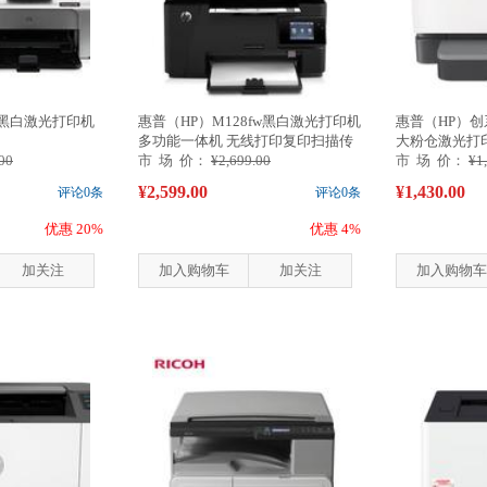
08黑白激光打印机
惠普（HP）M128fw黑白激光打印机
惠普（HP）创
多功能一体机 无线打印复印扫描传
大粉仓激光打印机 1
00
真
市 场 价：
¥2,699.00
市 场 价：
¥1
¥2,599.00
¥1,430.00
评论0条
评论0条
优惠 20%
优惠 4%
加关注
加入购物车
加关注
加入购物车