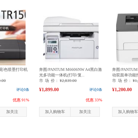
50 彩色喷墨打印机
奔图/PANTUM M6606NW A4黑白激
奔图/PANTUM
光多功能一体机(打印/复...
动双面单功能
0.00
市 场 价：
¥2,839.00
市 场 价：
¥1
¥1,899.00
¥1,200.00
评论0条
评论0条
优惠 91%
优惠 33%
加关注
加入购物车
加关注
加入购物车