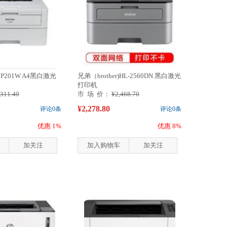
P201W A4黑白激光
兄弟（brother)HL-2560DN 黑白激光
打印机
,311.40
市 场 价：
¥2,468.70
¥2,278.80
评论0条
评论0条
优惠 1%
优惠 8%
加关注
加入购物车
加关注