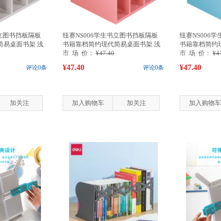
书立图书挡板隔板
纽赛NS006学生书立图书挡板隔板
纽赛NS006
简易桌面书架 浅
书籍靠档简约现代简易桌面书架 浅
书籍靠档简约
红
市 场 价：
¥47.40
蓝
市 场 价：
¥4
¥47.40
¥47.40
评论0条
评论0条
加关注
加入购物车
加关注
加入购物车