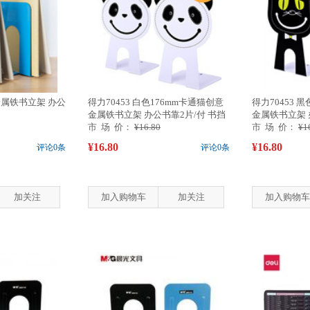
m金属铁书立架 办公
得力70453 白色176mm卡通猫创意
得力70453 
金属铁书立架 办公书靠2片/付 书挡
金属铁书立架 
市 场 价：
¥16.80
市 场 价：
¥1
¥16.80
¥16.80
评论0条
评论0条
加关注
加入购物车
加关注
加入购物车