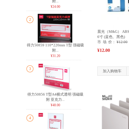
附...
¥24.00
2
晨光（M&G） ABS
6寸 (蓝色、黑色)
市 场 价：
¥12.00
得力50859 110*220mm T型 强磁吸
¥12.00
附...
¥31.20
3
加入购物车
得力50856 T型A4横式透明 强磁吸
附 亚克力...
¥48.00
4