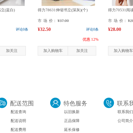
立(蓝白)
得力78631伸缩书立(深灰)(个)
得力70531阅
市 场 价：
¥37.00
市 场 价：
¥2
¥32.50
¥28.00
评论0条
评论0条
优惠 12%
加关注
加入购物车
加关注
加入购物车
配送范围
特色服务
联系
配送查询
以旧换新
联系我们
配送说明
正品保障
公司简介
配送费用
延长保修