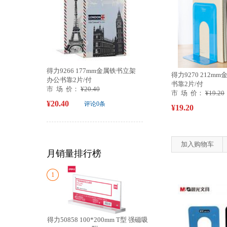
得力9266 177mm金属铁书立架
得力9270 212m
办公书靠2片/付
书靠2片/付
市 场 价：
¥20.40
市 场 价：
¥19.20
¥20.40
评论0条
¥19.20
加入购物车
月销量排行榜
1
得力50858 100*200mm T型 强磁吸