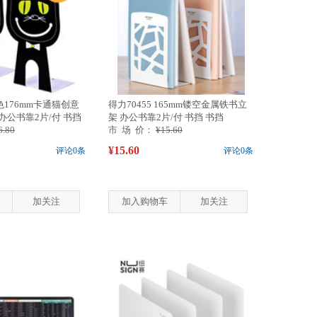
黑色176mm卡通猫创意
得力70455 165mm镂空金属铁书立
办公书靠2片/付 书挡
架 办公书靠2片/付 书挡 书挡
6.80
市 场 价：
¥15.60
¥15.60
评论0条
评论0条
加关注
加入购物车
加关注