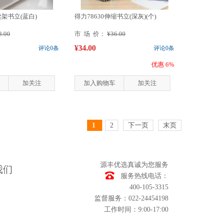
读架书立(蓝白)
得力78630伸缩书立(深灰)(个)
8.00
市 场 价：
¥36.00
¥34.00
评论0条
评论0条
优惠 6%
加关注
加入购物车
加关注
1
2
下一页
末页
源丰优选真诚为您服务
我们
服务热线电话：
400-105-3315
监督服务：022-24454198
工作时间：9:00-17:00