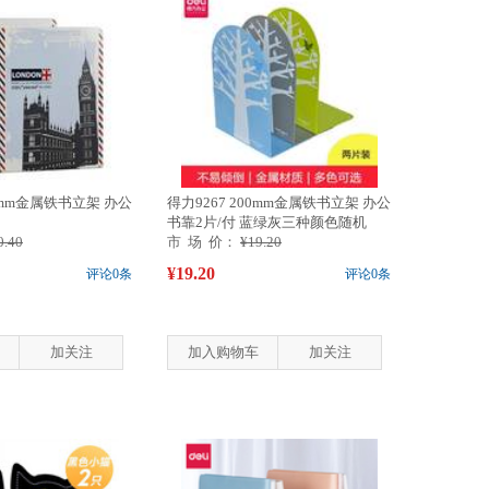
77mm金属铁书立架 办公
得力9267 200mm金属铁书立架 办公
书靠2片/付 蓝绿灰三种颜色随机
0.40
市 场 价：
¥19.20
¥19.20
评论0条
评论0条
加关注
加入购物车
加关注