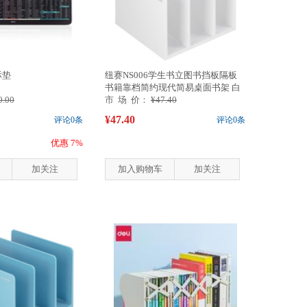
标垫
纽赛NS006学生书立图书挡板隔板
书籍靠档简约现代简易桌面书架 白
0.00
色
市 场 价：
¥47.40
¥47.40
评论0条
评论0条
优惠 7%
加关注
加入购物车
加关注