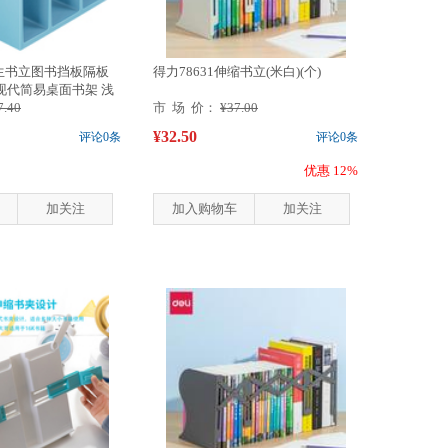
学生书立图书挡板隔板
得力78631伸缩书立(米白)(个)
现代简易桌面书架 浅
7.40
市 场 价：
¥37.00
¥32.50
评论0条
评论0条
优惠 12%
加关注
加入购物车
加关注