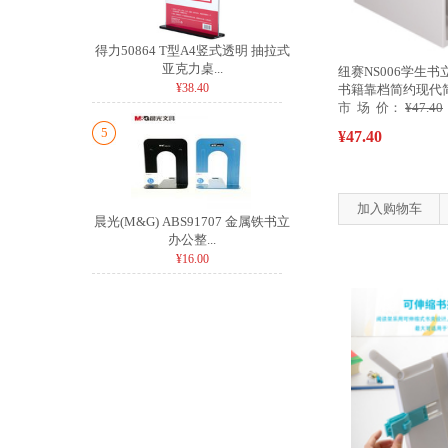
得力50864 T型A4竖式透明 抽拉式
亚克力桌...
纽赛NS006学生
¥38.40
书籍靠档简约现代
灰
市 场 价：
¥47.40
5
¥47.40
加入购物车
晨光(M&G) ABS91707 金属铁书立
办公整...
¥16.00